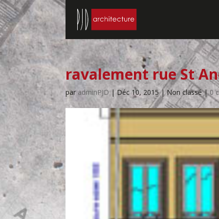
ravalement rue St And
par
adminPJD
|
Déc 10, 2015
| Non classé |
0 