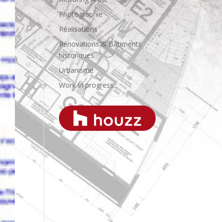
Photographie
Réalisations
Rénovations & Bâtiments
historiques
Urbanisme
Work in progress...