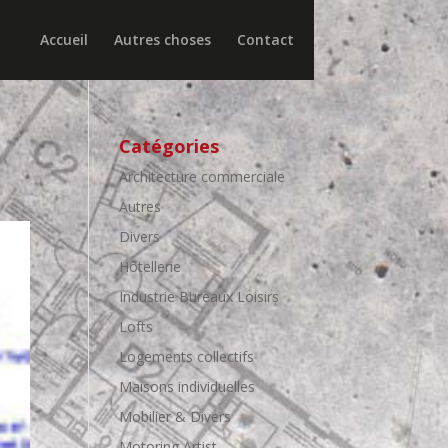
Accueil
Autres choses
Contact
Catégories
Architecture commerciale
Autres
Divers
Hôtellerie
Industrie Bureaux Loisirs
Lofts
Logements collectifs
Maisons individuelles
Mobilier & Divers
Motoring Artist