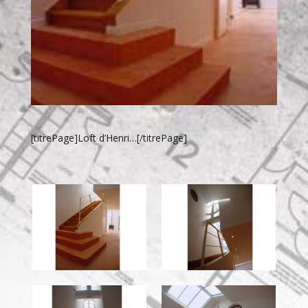
[titrePage]Loft d’Henri…[/titrePage]