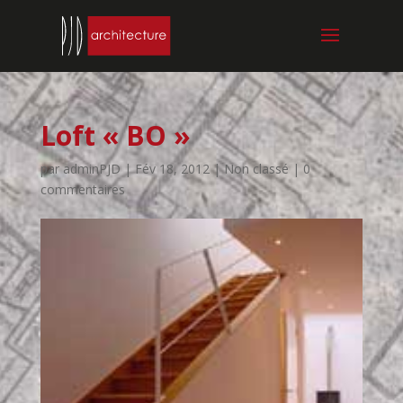
Loft « BO »
par
adminPJD
|
Fév 18, 2012
| Non classé |
0
commentaires