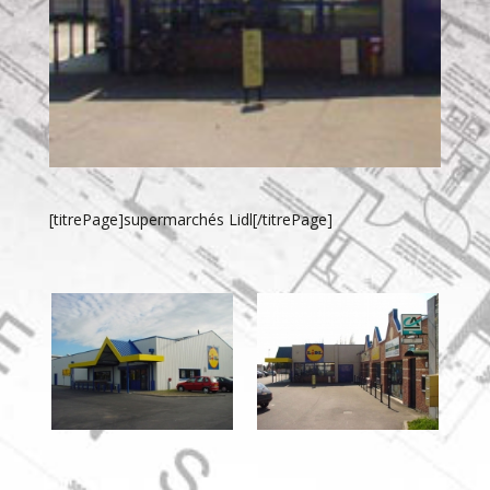
[titrePage]supermarchés Lidl[/titrePage]