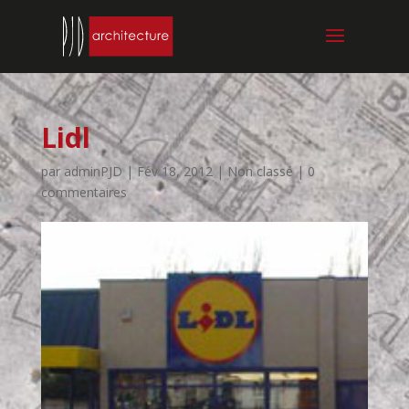
Lidl
par
adminPJD
|
Fév 18, 2012
| Non classé |
0
commentaires