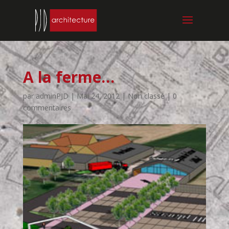
A la ferme…
par
adminPJD
|
Mai 24, 2012
| Non classé |
0
commentaires