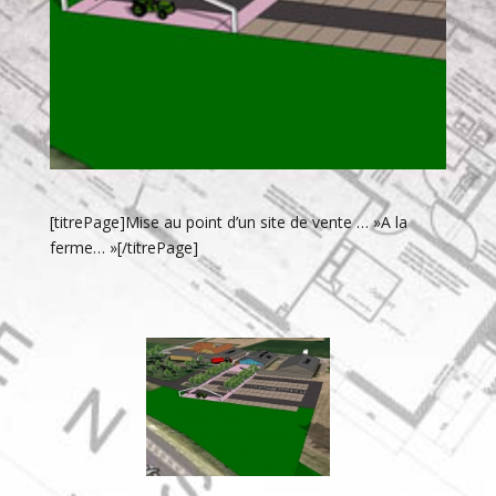
[titrePage]Mise au point d’un site de vente … »A la
ferme… »[/titrePage]