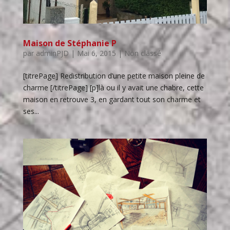
Maison de Stéphanie P
par
adminPJD
|
Mai 6, 2015
| Non classé
[titrePage] Redistribution d’une petite maison pleine de
charme [/titrePage] [p]là ou il y avait une chabre, cette
maison en retrouve 3, en gardant tout son charme et
ses...