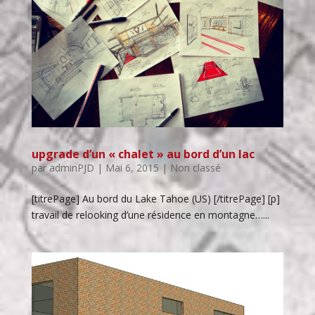
upgrade d’un « chalet » au bord d’un lac
par
adminPJD
|
Mai 6, 2015
| Non classé
[titrePage] Au bord du Lake Tahoe (US) [/titrePage] [p]
travail de relooking d’une résidence en montagne…...