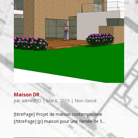
Maison DR
par
adminPJD
|
Mai 6, 2015
| Non classé
[titrePage] Projet de maison contemporaine
[/titrePage] [p] maison pour une famille de 5...