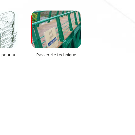
e pour un
Passerelle technique
ial
ERDF
Oxylane