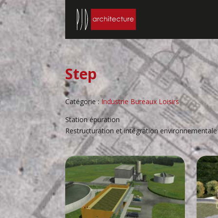
Step
Catégorie :
Industrie Bureaux Loisirs
Station épuration
Restructuration et intégration environnementale