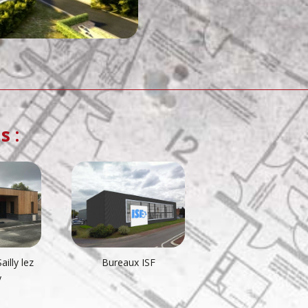
s :
illy lez
Bureaux ISF
y