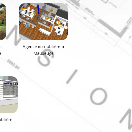
t
Agence immobilière à
e
Maubeuge
ilière