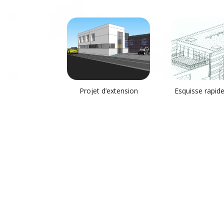
Projet d’extension
Esquisse rapid
agence notariale
siège soc
Linselles 59
Extension Nord Cereales
projet DDD