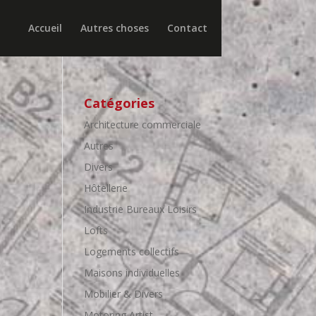
Accueil
Autres choses
Contact
Catégories
Architecture commerciale
Autres
Divers
Hôtellerie
Industrie Bureaux Loisirs
Lofts
Logements collectifs
Maisons individuelles
Mobilier & Divers
Motoring Artist