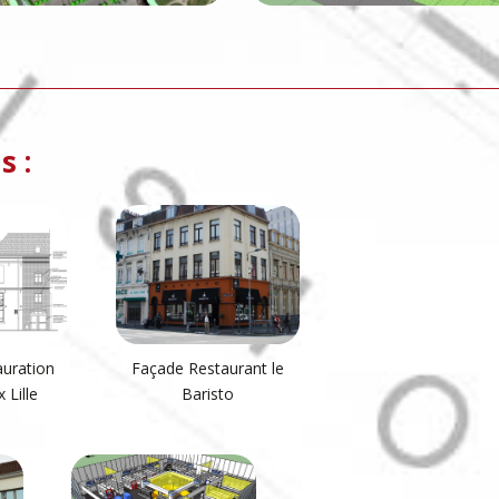
s :
auration
Façade Restaurant le
 Lille
Baristo