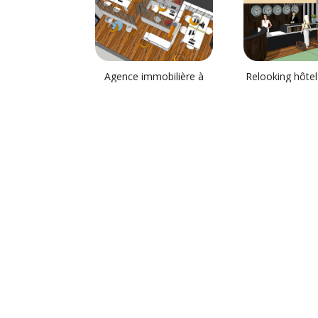
Agence immobilière à
Relooking hôtel
Maubeuge
Agence immobilière
Projet d’extension
agence notariale
Linselles 59