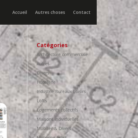
Accueil
Autres choses
Contact
Catégories
Architecture commerciale
Autres
Divers
Hôtellerie
Industrie Bureaux Loisirs
Lofts
Logements collectifs
Maisons individuelles
Mobilier & Divers
Motoring Artist