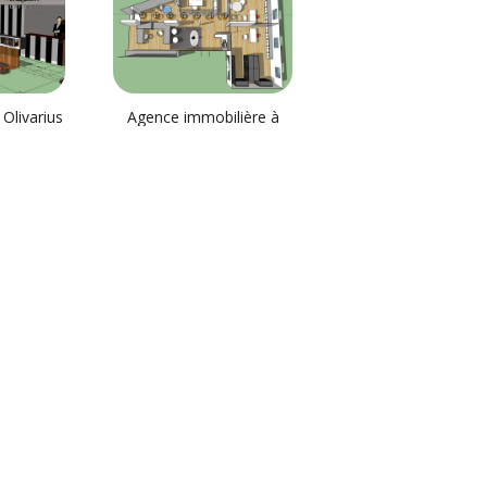
 Olivarius
Agence immobilière à
Marcq en Baroeul
Réalisation d’un centre
commercial à Boulogne
sur mer