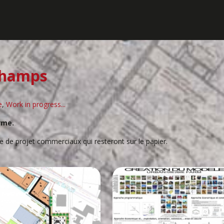
champs
e
,
Work in progress...
rme.
ne de projet commerciaux qui resteront sur le papier.