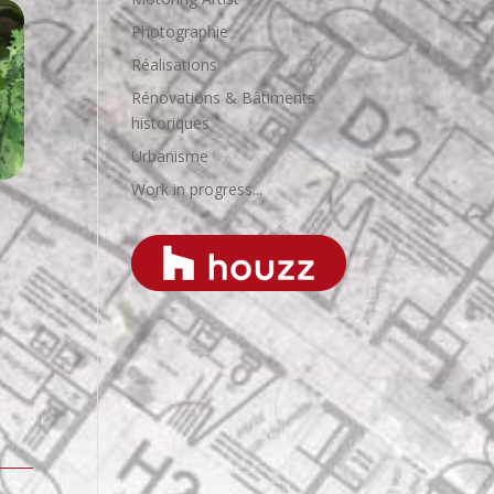
Photographie
Réalisations
Rénovations & Bâtiments
historiques
Urbanisme
Work in progress...