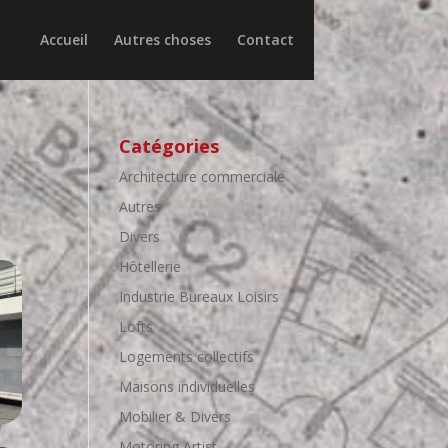
Accueil
Autres choses
Contact
Catégories
Architecture commerciale
Autres
Divers
Hôtellerie
Industrie Bureaux Loisirs
Lofts
Logements collectifs
Maisons individuelles
Mobilier & Divers
Motoring Artist