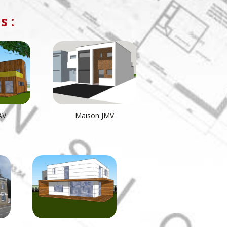
s :
AV
Maison JMV